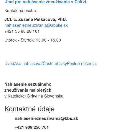
Úrad pre nahlásenie zneužívania v Cirkvi
Kontaktná osoba:
JCLic. Zuzana Petkáčová, PhD.
nahlaseniezneuzivania@abuke.sk
+421 55 68 28 101
Utorok - Štvrtok: 13.00 - 15.00
Úvod
Ako nahlasovať
Časté otázky
Postup riešenia
Nahlásenie sexuálneho
zneužívania maloletých
v Katolíckej Cirkvi na Slovensku
Kontaktné údaje
nahlaseniezneuzivania@kbs.sk
+421 909 250 701