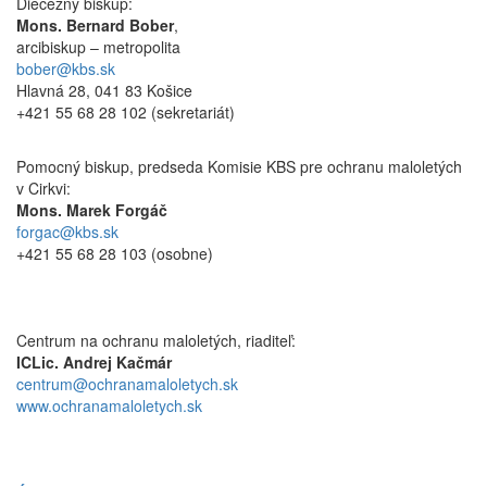
Diecézny biskup:
Mons. Bernard Bober
,
arcibiskup – metropolita
bober@kbs.sk
Hlavná 28, 041 83 Košice
+421 55 68 28 102 (sekretariát)
Pomocný biskup, predseda Komisie KBS pre ochranu maloletých
v Cirkvi:
Mons. Marek Forgáč
forgac@kbs.sk
+421 55 68 28 103 (osobne)
Centrum na ochranu maloletých, riaditeľ:
ICLic. Andrej Kačmár
centrum@ochranamaloletych.sk
www.ochranamaloletych.sk