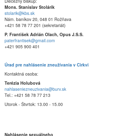
Diecézny biskup:
Mons. Stanislav Stolárik
stolarik@kbs.sk
Nám. baníkov 20, 048 01 Rožňava
+421 58 78 77 201 (sekretariát)
P. František Adrián Olach, Opus J.S.S.
paterfrantisek@gmail.com
+421 905 900 401
Úrad pre nahlásenie zneužívania v Cirkvi
Kontaktná osoba:
Terézia Holubová
nahlaseniezneuzivania@burv.sk
Tel.: +421 58 78 77 213
Utorok - Štvrtok: 13.00 - 15.00
Nahlásenie sexuálneho